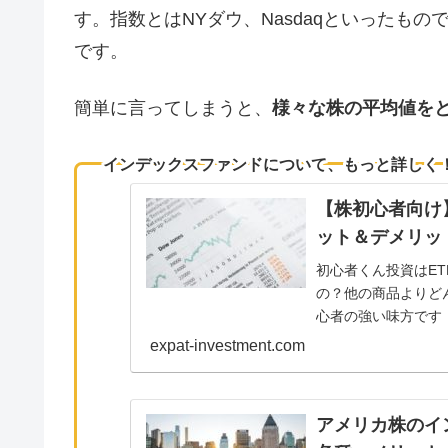
す。指数とはNYダウ、Nasdaqといったも
です。
簡単に言ってしまうと、
様々な株の平均値を
インデックスファンドについて、もっと詳しく
【株初心者向け
ット＆デメリッ
初心者くん投資はE
の？他の商品よりど
心者の強い味方です
インデックス・ファン
expat-investment.com
アメリカ株のイ