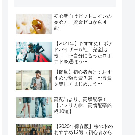
初心者向けビットコインの
始め方、資金ゼロから可
能！
【2021年】おすすめロボア
ドバイザー５社、完全比
較！！〜自分に合ったロボ
アドを選ぼう〜
【簡単】初心者向け：おす
すめ少額投資７選 〜投資
を楽しくはじめよう〜
高配当より、高増配率！
【アメリカ株、高増配率銘
柄10選】
【2020年保存版】株の本の
おすすめ12選（初心者から