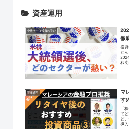
資産運用
2
中級者向け投資の学び
徹
投資
どん
20
和党
マ
資産運用
す
「株
てど
ど、
導入