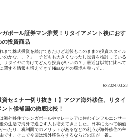
ンガポール証券マン推奨！リタイアメント後におす
めの投資商品
れまで株式投資を続けてきたけど老後もこのままの投資スタイル
いのかな、、？」「子どもも大きくなったし投資を検討している
、リタイヤに向けてどんな投資がいいの？」最近は以前に比べて
に関する情報も増えてきてNisaなどの環境も整って...
2024.03.23
投資セミナー切り抜き！】アジア海外移住、リタイ
メント候補国の徹底比較！
は海外移住でシンガポールやマレーシアに住むインフルエンサー
後の生活で海外で過ごす人も増えてきました。日本に比べて物価
かったり、税制面でのメリットがあるなどの利点が海外移住の主
由です。そこで今回は海外移住をするならどの国が一番...