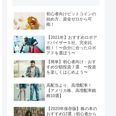
初心者向けビットコインの
始め方、資金ゼロから可
能！
【2021年】おすすめロボア
ドバイザー５社、完全比
較！！〜自分に合ったロボ
アドを選ぼう〜
【簡単】初心者向け：おす
すめ少額投資７選 〜投資
を楽しくはじめよう〜
高配当より、高増配率！
【アメリカ株、高増配率銘
柄10選】
【2020年保存版】株の本の
おすすめ12選（初心者から