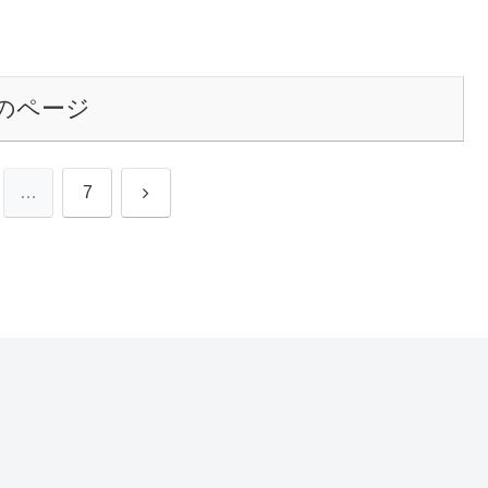
のページ
次
…
7
へ