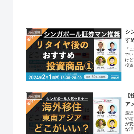
シ
資産運用
す
「こ
でい
けど
投資
【
資産運用
ア
最近
や老
が安
な理