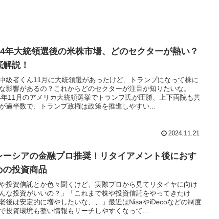
024年大統領選後の米株市場、どのセクターが熱い？
底解説！
中級者くん11月に大統領選があったけど、トランプになって株に
な影響があるの？これからどのセクターが注目か知りたいな。
24年11月のアメリカ大統領選挙でトランプ氏が圧勝、上下両院も共
が過半数で、トランプ政権は政策を推進しやすい...
2024.11.21
レーシアの金融プロ推奨！リタイアメント後におす
めの投資商品
や投資信託とか色々聞くけど、実際プロから見てリタイヤに向け
んな投資がいいの？」「これまで株や投資信託をやってきたけ
老後は安定的に増やしたいな、、」最近はNisaやiDecoなどの制度
で投資環境も整い情報もリーチしやすくなって...