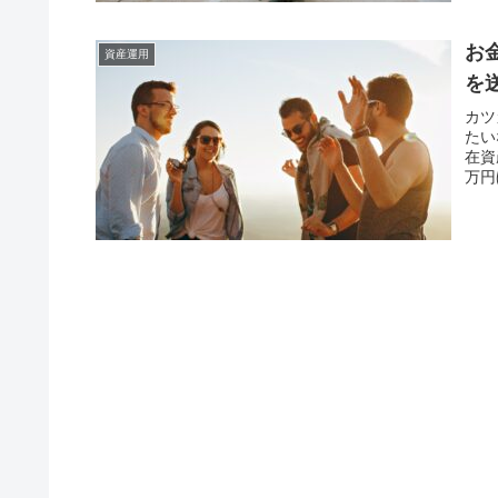
お
資産運用
を
カツ
たい
在資
万円