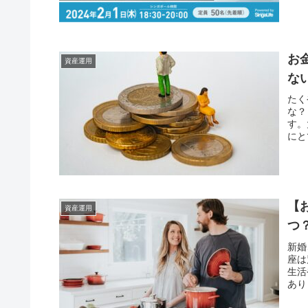
お
資産運用
な
たく
な？
す。
にと
【
資産運用
つ
新婚
座は
生活
あり