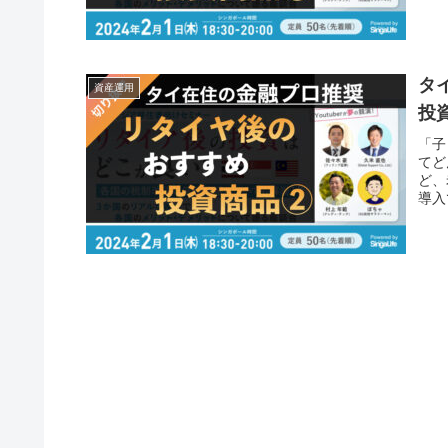
タ
資産運用
投
「子
てど
ど、
導入