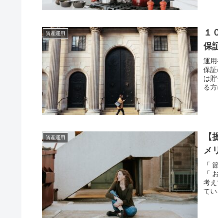
１
資産運用
保
運用
保証
は貯
る方
【
資産運用
メ
「 
「 
考え
てい