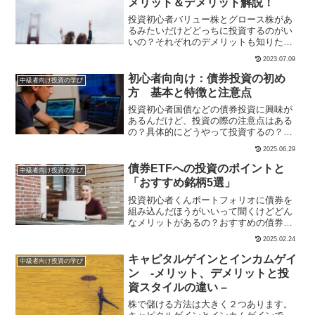
メリット＆デメリット解説！
投資初心者バリュー株とグロース株があ
るみたいだけどどっちに投資するのがい
いの？それぞれのデメリットも知りたい
なこんな疑問にお答えします。私は現在
2023.07.09
シンガポールに住みながら投資をする投
資歴５年の兼業投資家です。現在3500万
初心者向向け：債券投資の初め
中級者向け投資の学び
円ほどを株やリートで...
方 基本と特徴と注意点
投資初心者国債などの債券投資に興味が
あるんだけど、投資の際の注意点はある
の？具体的にどうやって投資するの？ぽ
ちゃ債券は安全性の高い投資商品です。
2025.06.29
投資に際しての注意点や考え方を解説し
ますね。ここでは投資初心者向けに債券
債券ETFへの投資のポイントと
中級者向け投資の学び
投資について解説します。...
「おすすめ銘柄5選」
投資初心者くんポートフォリオに債券を
組み込んだほうがいいって聞くけどどん
なメリットがあるの？おすすめの債券も
知りたい！ぽちゃ債券はパフォーマンス
2025.02.24
の安定も図れるので検討の価値ありで
す。ここでは債券ETFについて解説しま
キャピタルゲインとインカムゲイ
中級者向け投資の学び
す。債券は株式投資のリス...
ン -メリット、デメリットと投
資スタイルの違い –
株で儲ける方法は大きく２つあります。