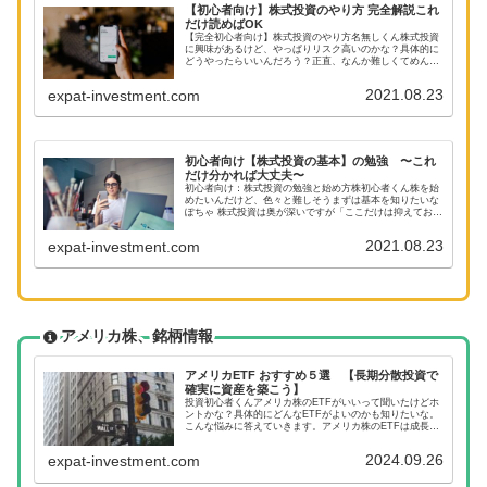
【初心者向け】株式投資のやり方 完全解説これ
だけ読めばOK
【完全初心者向け】株式投資のやり方名無しくん株式投資
に興味があるけど、やっぱりリスク高いのかな？具体的に
どうやったらいいんだろう？正直、なんか難しくてめんど
くさそう。。ぽちゃ出来るだけリスクを抑えて簡単な投資
のやり方もありますよ大事なポイン...
2021.08.23
expat-investment.com
初心者向け【株式投資の基本】の勉強 〜これ
だけ分かれば大丈夫〜
初心者向け：株式投資の勉強と始め方株初心者くん株を始
めたいんだけど、色々と難しそうまずは基本を知りたいな
ぽちゃ 株式投資は奥が深いですが「ここだけは抑えておき
たい」という基礎を簡潔にわかり易く解説しますねここで
は最近話題のアメリカ株をメイン...
2021.08.23
expat-investment.com
アメリカ株、銘柄情報
アメリカETF おすすめ５選 【長期分散投資で
確実に資産を築こう】
投資初心者くんアメリカ株のETFがいいって聞いたけどホ
ントかな？具体的にどんなETFがよいのかも知りたいな。
こんな悩みに答えていきます。アメリカ株のETFは成長と
リスク分散を同時にとれる優秀な商品です。今回はアメリ
カ株のETFに投資をするに...
2024.09.26
expat-investment.com