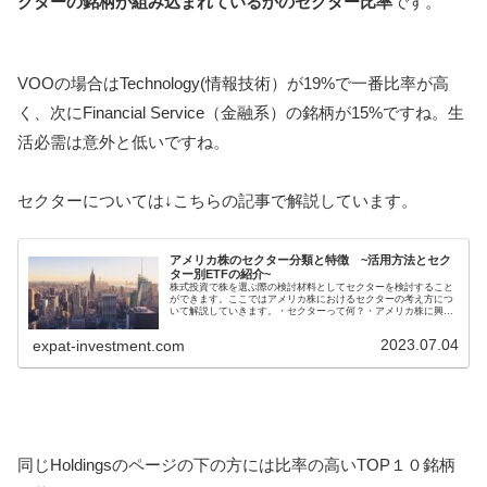
クターの銘柄が組み込まれているかのセクター比率
です。
VOOの場合はTechnology(情報技術）が19%で一番比率が高
く、次にFinancial Service（金融系）の銘柄が15%ですね。生
活必需は意外と低いですね。
セクターについては↓こちらの記事で解説しています。
アメリカ株のセクター分類と特徴 ~活用方法とセク
ター別ETFの紹介~
株式投資で株を選ぶ際の検討材料としてセクターを検討すること
ができます。ここではアメリカ株におけるセクターの考え方につ
いて解説していきます。・セクターって何？・アメリカ株に興味
はあるけど、どうやって株を選べばよいかわからない？・分散投
資をした...
2023.07.04
expat-investment.com
同じHoldingsのページの下の方には比率の高いTOP１０銘柄