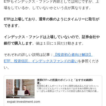
ETFもインデックス・ファンド内容としては同じですが、上
場をしているか、していないかという点が異なります。
ETFは上場しており、通常の株のようにタイムリーに取引が
できます
。
インデックス・ファンドは上場していないので、証券会社や
銀行で購入します
。値は１日に１回だけ動きます。
それぞれの詳しい説明は記事：
【投資初心者向け解説】
ETF、投資信託、インデックスファンドの違い
を参照くださ
い。
債券ETFへの投資のポイントと「おすすめ銘柄5
選」
投資初心者くんポートフォリオに債券を組み込んだほうがいいっ
て聞くけどどんなメリットがあるの？おすすめの債券も知りた
い！ぽちゃ債券はパフォーマンスの安定も図れるので検討の価値
ありです。ここでは債券ETFについて解説します。債券は株式投
資のリス...
expat-investment.com