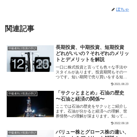
ぽちゃ
関連記事
長期投資、中期投資、短期投資
中級者向け投資の学び
どれがいいの？それぞれのメリッ
トとデメリットを解説
一口に株式投資と言っても色々な手法や
スタイルがあります。投資期間もその一
つです。短い期間で売り買いをする短期
投資を好む人もいますし、長い間保有す
2021.08.23
る長期投資に旨味を見出す人もいます。
ここでは初心者向けに短期投資、中期投
「サクッとまとめ」石油の歴史
中級者向け投資の学び
資、長期投資のそれぞれの...
〜石油と経済の関係〜
ここでは石油の歴史をサクッとご紹介し
ます。石油が分かると経済への理解、世
界情勢への理解が深まります。知ってい
て損はありません。知っている方もこの
2022.09.18
機会に是非おさらいしてみてください。
動画はこちら！1859 石油のはじまり1859
バリュー株とグロース株の違い、
中級者向け投資の学び
年アメリカのド...