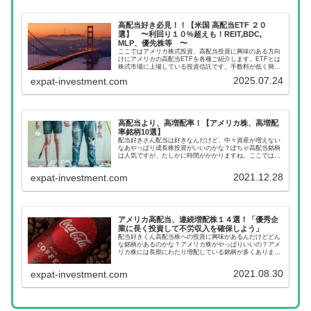
高配当好き必見！！【米国 高配当ETF ２０
選】 〜利回り１０%超えも！REIT,BDC,
MLP、優先株等 〜
ここではアメリカ株式投資、高配当投資に興味のある方向
けにアメリカの高配当ETFを各種ご紹介します。ETFとは
株式市場に上場している投資信託です。手数料が低く簡単
に分散投資が可能です。詳しくは記事：ETFって何？ 投
2025.07.24
expat-investment.com
資信託と違い、メリット＆デ...
高配当より、高増配率！【アメリカ株、高増配
率銘柄10選】
配当好きさん配当は好きなんだけど、中々資産が増えない
なあやっぱり成長株投資がいいのかな？ぽちゃ高配当銘柄
は人気ですが、たしかに時間がかかりますね。ここでは配
当利回りの高さでなく、配当の伸び率に注目しておすすめ
銘柄を紹介しますね。ここではアメ...
2021.12.28
expat-investment.com
アメリカ高配当、連続増配株１４選！「優秀企
業に長く投資して不労収入を確保しよう」
配当好きくん高配当株への投資に興味があるんだけどどん
な銘柄があるのかな？アメリカ株がやっぱりいいの？アメ
リカ株には長期にわたり増配している銘柄が多くあります
業績も安定しており長期投資にもおすすめです。ここでは
アメリカの増配銘柄１４銘柄を紹介...
2021.08.30
expat-investment.com