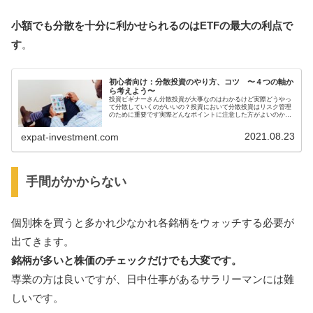
小額でも分散を十分に利かせられるのはETFの最大の利点で
す
。
初心者向け：分散投資のやり方、コツ 〜４つの軸か
ら考えよう〜
投資ビギナーさん分散投資が大事なのはわかるけど実際どうやっ
て分散していくのがいいの？投資において分散投資はリスク管理
のために重要です実際どんなポイントに注意した方がよいのか解
説しますね！動画はこちら！分散投資のやり方、４つの軸で考え
よう投資...
2021.08.23
expat-investment.com
手間がかからない
個別株を買うと多かれ少なかれ各銘柄をウォッチする必要が
出てきます。
銘柄が多いと株価のチェックだけでも大変です。
専業の方は良いですが、日中仕事があるサラリーマンには難
しいです。