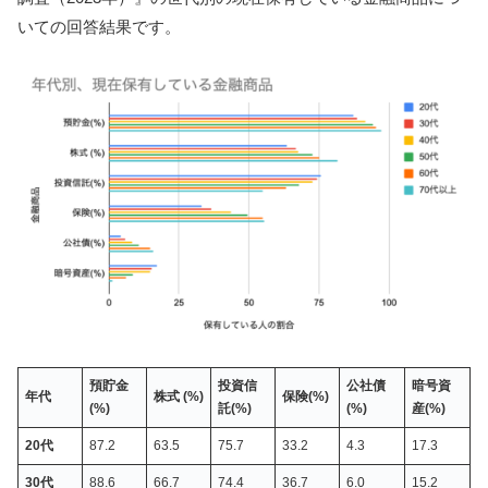
いての回答結果です。
預貯金
投資信
公社債
暗号資
年代
株式
(%)
保険
(%)
(%)
託
(%)
(%)
産
(%)
20
代
87.2
63.5
75.7
33.2
4.3
17.3
30
代
88.6
66.7
74.4
36.7
6.0
15.2