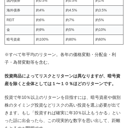
国内債券
約0.5%
約0.5%
約1%
海外債券
約4%
約4.5%
約3.5%
REIT
約6%
約7%
約5%
金
約9%
約5%
約10%
暗号資産
約100%
約80%
約60%
※すべて年平均のリターン。各年の価格変動・分配金・利
子・為替変動等を含む。
投資商品によってリスクとリターンは異なりますが、暗号資
産を除くと全体としては１〜１０％ほどのリターンです。
投資で年10％以上のリターンを目指すには、暗号資産や個別
株のタイミング投資などリスクの高い投資を選ぶ必要が出て
きます。もし「投資すれば確実に年10％以上もうかる」とい
った話に出会ったら、この現実的な数字を思い出して、距離