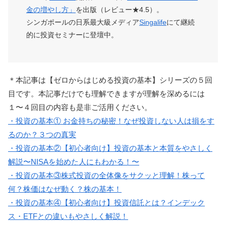
金の増やし方」
を出版（レビュー★4.5）。
シンガポールの日系最大級メディア
Singalife
にて継続
的に投資セミナーに登壇中。
＊本記事は【ゼロからはじめる投資の基本】シリーズの５回
目です。本記事だけでも理解できますが理解を深めるには
１〜４回目の内容も是非ご活用ください。
・投資の基本① お金持ちの秘密！なぜ投資しない人は損をす
るのか？３つの真実
・投資の基本②【初心者向け】投資の基本と本質をやさしく
解説〜NISAを始めた人にもわかる！〜
・投資の基本③株式投資の全体像をサクッと理解！株って
何？株価はなぜ動く？株の基本！
・投資の基本④【初心者向け】投資信託とは？インデック
ス・ETFとの違いもやさしく解説！