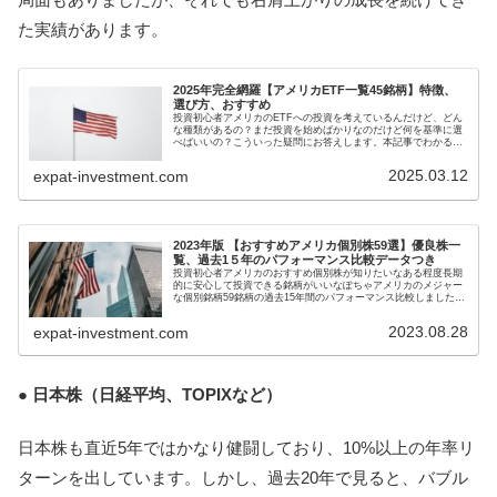
た実績があります。
2025年完全網羅【アメリカETF一覧45銘柄】特徴、
選び方、おすすめ
投資初心者アメリカのETFへの投資を考えているんだけど、どん
な種類があるの？まだ投資を始めばかりなのだけど何を基準に選
べばいいの？こういった疑問にお答えします。本記事でわかるこ
とアメリカＥＴＦの主要銘柄がわかるS&P500や高配当と言った
王...
2025.03.12
expat-investment.com
2023年版 【おすすめアメリカ個別株59選】優良株一
覧、過去1５年のパフォーマンス比較データつき
投資初心者アメリカのおすすめ個別株が知りたいなある程度長期
的に安心して投資できる銘柄がいいなぽちゃアメリカのメジャー
な個別銘柄59銘柄の過去15年間のパフォーマンス比較しましたの
で紹介します。参考にしてみてください！ここでは、アメリカの
優秀...
2023.08.28
expat-investment.com
● 日本株（日経平均、TOPIXなど）
日本株も直近5年ではかなり健闘しており、10%以上の年率リ
ターンを出しています。しかし、過去20年で見ると、バブル