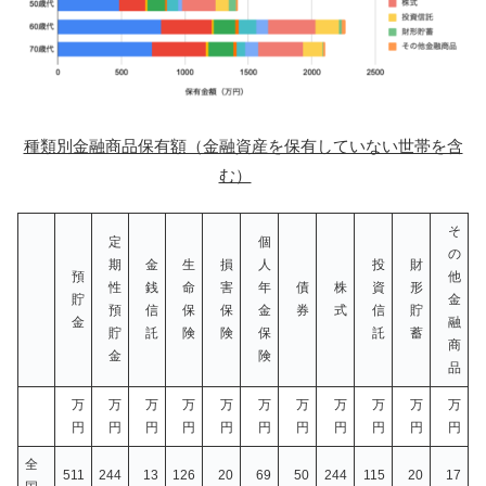
種類別金融商品保有額（金融資産を保有していない世帯を含
む）
そ
定
個
の
期
金
生
損
人
投
財
預
他
性
銭
命
害
年
債
株
資
形
貯
金
預
信
保
保
金
券
式
信
貯
金
融
貯
託
険
険
保
託
蓄
商
金
険
品
万
万
万
万
万
万
万
万
万
万
万
円
円
円
円
円
円
円
円
円
円
円
全
511
244
13
126
20
69
50
244
115
20
17