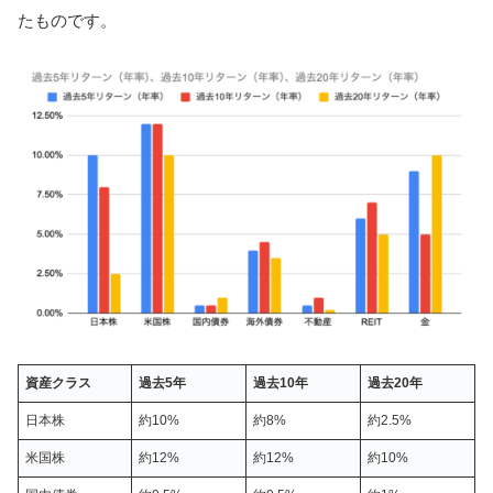
たものです。
資産クラス
過去
5
年
過去
10
年
過去
20
年
日本株
約10%
約8%
約2.5%
米国株
約12%
約12%
約10%