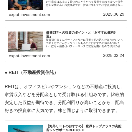
の注意点はあるの？具体的にどうやって投資するの？ぽちゃ債券
は安全性の高い投資商品です。投資に際しての注意点や考え方を
解説しますね。ここでは投資初心者向けに債券投資について解説
します。...
2025.06.29
expat-investment.com
債券ETFへの投資のポイントと「おすすめ銘柄5
選」
投資初心者くんポートフォリオに債券を組み込んだほうがいいっ
て聞くけどどんなメリットがあるの？おすすめの債券も知りた
い！ぽちゃ債券はパフォーマンスの安定も図れるので検討の価値
ありです。ここでは債券ETFについて解説します。債券は株式投
資のリス...
2025.02.24
expat-investment.com
● REIT（不動産投資信託）
REITは、オフィスビルやマンションなどの不動産に投資し、
家賃収入などを分配金として受け取れる仕組みです。比較的
安定した収益が期待でき、分配利回りが高いことから、配当
好きの投資家に人気です。株と同じように取引できます。
【海外リートのおすすめ】 世界トップクラスの高配
当シンガポールREITのETF