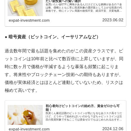
たい金投資への賢い選択
金買いたい金ETFに興味があるんだけどどんな銘柄があるの？金
は株、債権とともに常に投資対象の選択肢として上がる投資の代
表格です。特にインフレ局面や政情不安、経済不安、天変地異の
際にお金が流れ込みやすい資産です。中でもETFでの金投資はメ
リッ...
2023.06.02
expat-investment.com
● 暗号資産（ビットコイン、イーサリアムなど）
過去数年間で最も話題を集めたのがこの資産クラスです。ビ
ットコインは10年前と比べて数百倍に上昇していますが、同
時に数ヶ月で価格が半減するような暴落も頻繁に起こりま
す。将来性やブロックチェーン技術への期待もありますが、
価格が実体経済とはほとんど連動していないため、リスクは
極めて高いです。
初心者向けビットコインの始め方、資金ゼロから可
能！
投資くん最近話題のビットコインが気になるなあリスク高そうだ
けど、どうやって始めればいいのかな？ぽちゃビットコインは注
目の投資対象ですねここでは資金ゼロでもはじめられるおすすめ
投資法をご紹介しますビットコインはリスクが高い分リターンも
期待でき...
2024.12.06
expat-investment.com