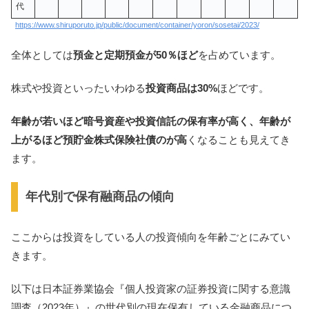
代
https://www.shiruporuto.jp/public/document/container/yoron/sosetai/2023/
全体としては
預金と定期預金が50％ほど
を占めています。
株式や投資といったいわゆる
投資商品は30%
ほどです。
年齢が若いほど暗号資産や投資信託の保有率が高く、年齢が
上がるほど預貯金株式保険社債のが高
くなることも見えてき
ます。
年代別で保有融商品の傾向
ここからは投資をしている人の投資傾向を年齢ごとにみてい
きます。
以下は日本証券業協会『個人投資家の証券投資に関する意識
調査（2023年）』の世代別の現在保有している金融商品につ