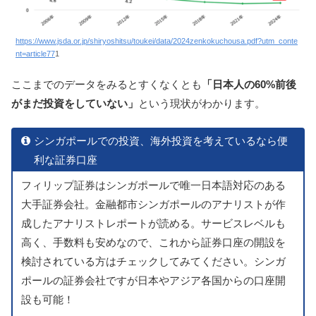
https://www.jsda.or.jp/shiryoshitsu/toukei/data/2024zenkokuchousa.pdf?utm_conte
nt=article77
1
ここまでのデータをみるとすくなくとも
「日本人の60%前後
がまだ投資をしていない」
という現状がわかります。
シンガポールでの投資、海外投資を考えているなら便
利な証券口座
フィリップ証券はシンガポールで唯一日本語対応のある
大手証券会社。金融都市シンガポールのアナリストが作
成したアナリストレポートが読める。サービスレベルも
高く、手数料も安めなので、これから証券口座の開設を
検討されている方はチェックしてみてください。シンガ
ポールの証券会社ですが日本やアジア各国からの口座開
設も可能！