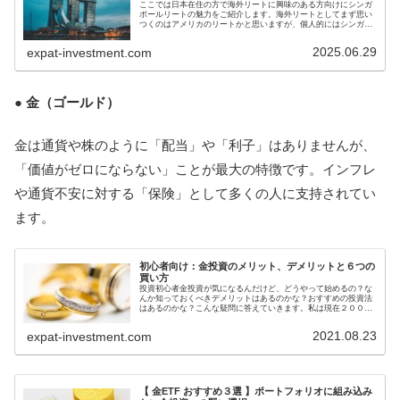
ここでは日本在住の方で海外リートに興味のある方向けにシンガ
ポールリートの魅力をご紹介します。海外リートとしてまず思い
つくのはアメリカのリートかと思いますが、個人的にはシンガポ
ールリートの方がおすすめです。海外リートに興味があるのであ
れば一度...
2025.06.29
expat-investment.com
● 金（ゴールド）
金は通貨や株のように「配当」や「利子」はありませんが、
「価値がゼロにならない」ことが最大の特徴です。インフレ
や通貨不安に対する「保険」として多くの人に支持されてい
ます。
初心者向け：金投資のメリット、デメリットと６つの
買い方
投資初心者金投資が気になるんだけど、どうやって始めるの？な
んか知っておくべきデメリットはあるのかな？おすすめの投資法
はあるのかな？こんな疑問に答えていきます。私は現在２０００
万円ほどを資産運用しており、２００万以上の利益、配当収入３
０万円を...
2021.08.23
expat-investment.com
【 金ETF おすすめ３選 】ポートフォリオに組み込み