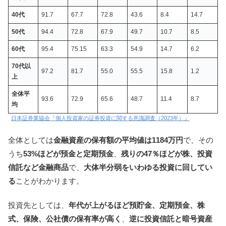
40
代
91.7
67.7
72.8
43.6
8.4
14.7
50
代
94.4
72.8
67.9
49.7
10.7
8.5
60
代
95.4
75.15
63.3
54.9
14.7
6.2
70
代以
97.2
81.7
55.0
55.5
15.8
1.2
上
全体平
93.6
72.9
65.6
48.7
11.4
8.7
均
日本証券業協会『個人投資家の証券投資に関する意識調査（2023年）』
全体としては
金融資産の保有額の平均値は1184万円
で、その
うち
53%ほどが預金と定期預金
、
残りの47％ほどが株、投資
信託など金融商品
で、
大体半分弱をいわゆる投資に回してい
る
ことがわかります。
投資先としては、
年代が上がるほど預貯金、定期預金、株
式、保険、公社債の保有率が高く
、
逆に投資信託と暗号資産