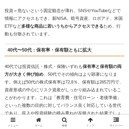
投資＝危ないという固定観念が薄れ、SNSやYouTubeなどで
情報にアクセスもでき、新NISA、暗号資産、ロボアド、米国
ETFなど
多様な商品に若いうちからアクセスできる
ため、行
動も分散されています。
40代〜50代：保有率・保有額ともに拡大
40代では投資信託・株式・保険いずれも
保有率と保有額の両
方が大きく伸び始め
、50代でその傾向はより顕著になりま
す。例えば50代の株式保有率は72.8％、保有額は265万円で、
資産形成の中心にリスク資産がしっかり組み込まれているこ
とがわかります。これは「教育費・住宅ローン・老後準備」
といった複数の目的に対してバランス良く対応している世代
であり、収入や投資経験の積み重ねが反映された結果でしょ
う。
メニュー
ホーム
検索
トップ
サイドバー