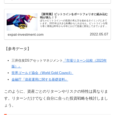
【新常識】ビットコインをポートフォリオに組み込む
時が来た！？
ぽちゃビットコインへの投資の考え方を改めるタイミングにきて
います。2021年は大きな転機かもしれません。ビットコインを取
り巻く環境は昨年から今年にかけて急速に変化してきています。
これまでギャンブルのように扱われてきたビットコインですが、
明ら...
2022.05.07
expat-investment.com
【参考データ】
三井住友DSアセットマネジメント
『市場リターン比較（2023年
版）』
世界ゴールド協会（World Gold Council）
金融庁『資産運用に関する基礎資料』
このように、資産ごとのリターンやリスクの特性は異なりま
す。リターンだけでなく自分に合った投資戦略を検討しまし
ょう。