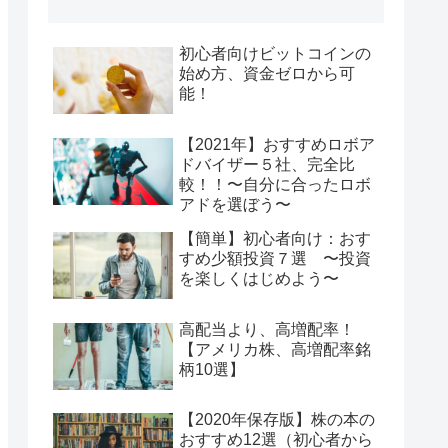
初心者向けビットコインの
始め方、資金ゼロから可
能！
【2021年】おすすめロボア
ドバイザー５社、完全比
較！！〜自分に合ったロボ
アドを選ぼう〜
【簡単】初心者向け：おす
すめ少額投資７選 〜投資
を楽しくはじめよう〜
高配当より、高増配率！
【アメリカ株、高増配率銘
柄10選】
【2020年保存版】株の本の
おすすめ12選（初心者から