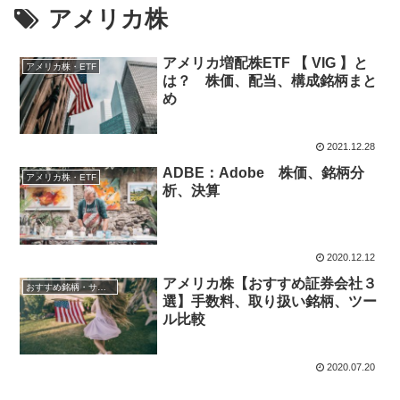
アメリカ株
アメリカ増配株ETF 【 VIG 】と
アメリカ株・ETF
は？ 株価、配当、構成銘柄まと
め
2021.12.28
ADBE：Adobe 株価、銘柄分
アメリカ株・ETF
析、決算
2020.12.12
アメリカ株【おすすめ証券会社３
おすすめ銘柄・サービス
選】手数料、取り扱い銘柄、ツー
ル比較
2020.07.20