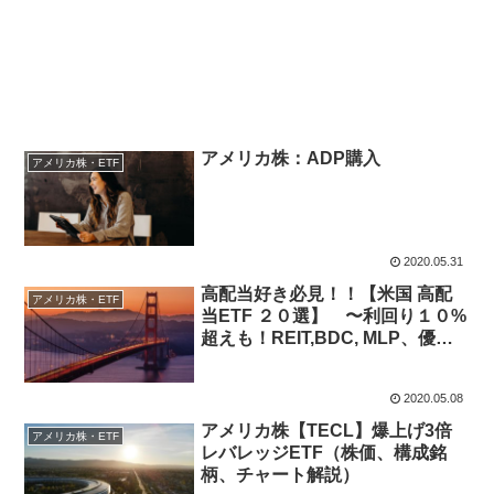
アメリカ株：ADP購入
アメリカ株・ETF
2020.05.31
高配当好き必見！！【米国 高配
アメリカ株・ETF
当ETF ２０選】 〜利回り１０%
超えも！REIT,BDC, MLP、優先
株等 〜
2020.05.08
アメリカ株【TECL】爆上げ3倍
アメリカ株・ETF
レバレッジETF（株価、構成銘
柄、チャート解説）