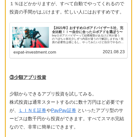
１％ほどかかりますが、すべて自動でやってくれるので
投資の手間がはぶけます。忙しい人にはおすすめです。
【2021年】おすすめロボアドバイザー５社、完
全比較！！〜自分に合ったロボアドを選ぼう〜
boyロボアドバイザーって結構種類があるけど何が違う
の？ぽちゃ各社少しずつ内容が違うので解説しますね！投
資の必要性は感じるし、やってみたいけど自分でやるのは
自信がない。勉強したり投資に時間もかけたくない。そん
な方に力強いのが最近話題のロボア...
2021.08.23
expat-investment.com
③少額アプリ投資
少額からできるアプリ投資を試してみる。
株式投資は通常スタートするのに数十万円ほど必要です
が、
ＬＩＮＥ証券
や
PayPay証券
といったアプリ型のサ
ービスは数千円から投資ができます。すべてスマホ完結
なので、非常に簡単にできます。