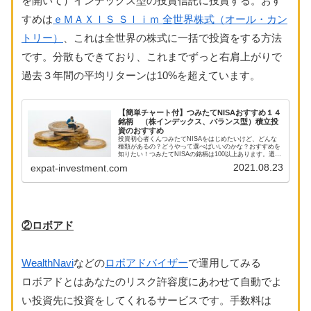
を開いて）インデックス型の投資信託に投資する。おす
すめは
ｅＭＡＸＩＳ Ｓｌｉｍ 全世界株式（オール・カン
トリー）
、これは全世界の株式に一括で投資をする方法
です。分散もできており、これまでずっと右肩上がりで
過去３年間の平均リターンは10%を超えています。
【簡単チャート付】つみたてNISAおすすめ１４
銘柄 （株インデックス、バランス型）積立投
資のおすすめ
投資初心者くんつみたてNISAをはじめたいけど、どんな
種類があるの？どうやって選べばいいのかな？おすすめを
知りたい！つみたてNISAの銘柄は100以上あります。選ぶ
の大変そうですが、大枠を押さえれば大丈夫。具体的なお
2021.08.23
expat-investment.com
すすめ銘柄もご紹介します...
②ロボアド
WealthNavi
などの
ロボアドバイザー
で運用してみる
ロボアドとはあなたのリスク許容度にあわせて自動でよ
い投資先に投資をしてくれるサービスです。手数料は