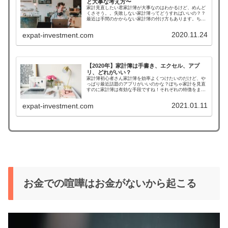
と大事な考え方〜
家計見直したい君家計簿が大事なのはわかるけど、めんど
くさそう。。失敗しない家計簿ってどうすればいいの？？
最近は手間のかからない家計簿の付け方もあります。ちゃ
んと結果がでる家計簿の付考え方と具体的な例を解説しま
すね。ここでは家計改善のためにお...
2020.11.24
expat-investment.com
【2020年】家計簿は手書き、エクセル、アプ
リ、どれがいい？
家計簿初心者さん家計簿を効率よくつけたいのだけど、や
っぱり最近話題のアプリがいいのかな？ぽちゃ家計を見直
すのに家計簿は有効な手段ですね！それぞれの特徴をまと
めましたので紹介します。ここでは家計簿のつけ方「手描
きノート」「エクセル」「アプリ」...
2021.01.11
expat-investment.com
お金での喧嘩はお金がないから起こる