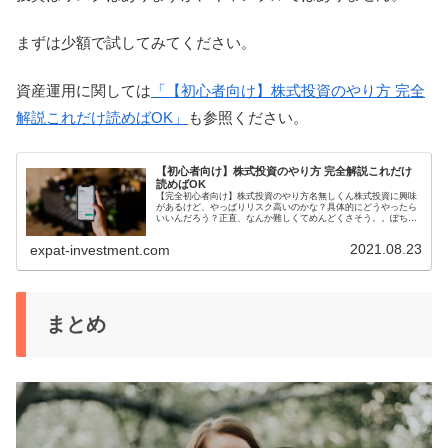
まずは少額で試してみてください。
資産運用に関しては
「【初心者向け】株式投資のやり方 完全
解説これだけ読めばOK」
も参照ください。
【初心者向け】株式投資のやり方 完全解説これだけ
読めばOK
【完全初心者向け】株式投資のやり方名無しくん株式投資に興味
があるけど、やっぱりリスク高いのかな？具体的にどうやったら
いいんだろう？正直、なんか難しくてめんどくさそう。。ぽちゃ
出来るだけリスクを抑えて簡単な投資のやり方もありますよ大事
なポイン...
2021.08.23
expat-investment.com
まとめ