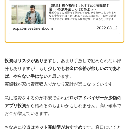
【簡単】初心者向け：おすすめ少額投資７
選 〜投資を楽しくはじめよう〜
株初心者くん投資って何かむずかしそう自分にもできるか
なぁ少額でもはじめられるものあるのかな、、ぽちゃ最近
では少額から簡単にできる便利なサービスもありますよお
すすめのサービスをご紹介しますねここでは投資初心者向
けに簡単にはじめられる、少額から...
2022.08.12
expat-investment.com
投資はリスクがあります
し、あまり手放しで勧められない部
分もありますが、もし
少しでもお金に余裕が欲しいのであれ
ば、やらない手はない
と思います。
実際我が家は資産収入でかなり家計が楽になっています。
急に投資をするのが不安であれば
ロボアドバイザー
か
少額の
アプリ投資
から始めるのもよいかもしれません。高い確率で
お金が増えていきます。
ちなみに投資は
ネット完結型がおすすめ
です。窓口にいくと