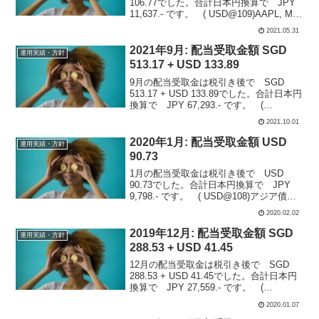
106.77でした。合計日本円換算で JPY
11,637.- です。 ( USD@109)AAPL, MO,
ABBV, QQQ, T の5銘柄から頂きました。
2021.05.31
感謝。内訳は下記です。AAPL アップ
ル...
2021年9月: 配当受取金額 SGD
運用実績・方針
513.17 + USD 133.89
9月の配当受取金は税引き後で SGD
513.17 + USD 133.89でした。合計日本円
換算で JPY 67,293.- です。 (
SGD@81, USD@110)シンガポールREIT :
2021.10.01
M44U, OR5Uアジア債権：09P 米...
2020年1月: 配当受取金額 USD
運用実績・方針
90.73
1月の配当受取金は税引き後で USD
90.73でした。合計日本円換算で JPY
9,798.- です。 ( USD@108)アジア債権
ETF : O9P 米国株：MO, QQQ合計3銘柄
2020.02.02
から頂きました。感謝。【内訳】O9P
Asia Hi...
2019年12月: 配当受取金額 SGD
運用実績・方針
288.53 + USD 41.45
12月の配当受取金は税引き後で SGD
288.53 + USD 41.45でした。合計日本円
換算で JPY 27,559.- です。 (
SGD@80, USD@108)シンガポールの
2020.01.07
REIT : Ascendas, Mapletree ...