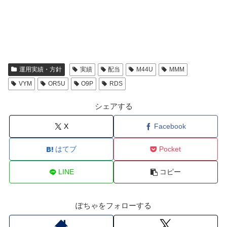
運用実績・方針
実績
配当
M44U
MMM
VYM
OR5U
O9P
RDS
シェアする
X
Facebook
はてブ
Pocket
LINE
コピー
ぽちゃをフォローする