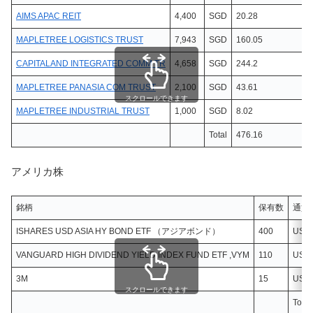
AIMS APAC REIT
4,400
SGD
20.28
MAPLETREE LOGISTICS TRUST
7,943
SGD
160.05
CAPITALAND INTEGRATED COMM TR
4,658
SGD
244.2
MAPLETREE PANASIA COM TRUST
2,100
SGD
43.61
スクロールできます
MAPLETREE INDUSTRIAL TRUST
1,000
SGD
8.02
Total
476.16
アメリカ株
銘柄
保有数
通貨
ISHARES USD ASIA HY BOND ETF （アジアボンド）
400
USD
VANGUARD HIGH DIVIDEND YIELD INDEX FUND ETF ,VYM
110
USD
3M
15
USD
スクロールできます
Total