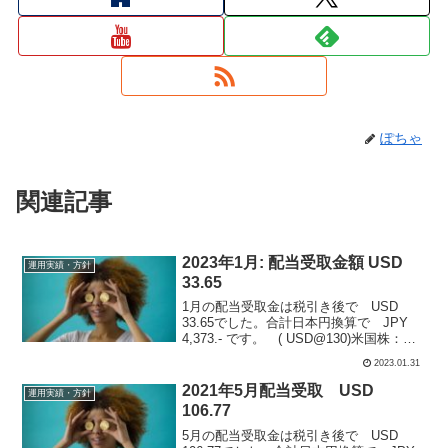
ぽちゃ
関連記事
2023年1月: 配当受取金額 USD
運用実績・方針
33.65
1月の配当受取金は税引き後で USD
33.65でした。合計日本円換算で JPY
4,373.- です。 ( USD@130)米国株：
ADP, QQQ 合計2銘柄から頂きました。感
2023.01.31
謝。【内訳】QQQ Nasdaq ETF保有：54
株配当受取...
2021年5月配当受取 USD
運用実績・方針
106.77
5月の配当受取金は税引き後で USD