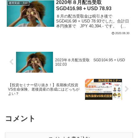
2020年８月配当受取
運用実績・方針
SGD416.98 + USD 78.93
８月の配当受取金は税引き後で
SGD416.98 + USD 78.93でした。合計日
本円換算で JPY 40,394.- です。 (
SGD@77, USD@105)A17U, C61U,A7RU,
2020.08.30
ABBV, QQQ, T の6銘柄から...
2023年８月配当受取 SGD104.95 + USD
102.03
【投資セミナー切り抜き！】長期株式投資
VS生命保険、老後資産の形成にはどっちが
よい？
コメント