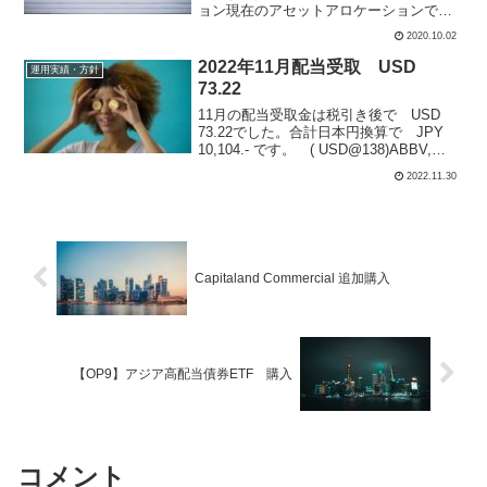
ョン現在のアセットアロケーションで
す。S-REIT シンガポールのリートです。
2020.10.02
アセットの20%を構成。長期保有の配当
狙い、値動きも悪くないので今後も買い
2022年11月配当受取 USD
運用実績・方針
増しをしますが、...
73.22
11月の配当受取金は税引き後で USD
73.22でした。合計日本円換算で JPY
10,104.- です。 ( USD@138)ABBV,
QQQ, T, APPL の4銘柄から頂きました。
2022.11.30
感謝。内訳は下記です。APPL Apple保
有：...
Capitaland Commercial 追加購入
【OP9】アジア高配当債券ETF 購入
コメント