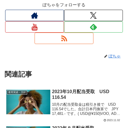
ぽちゃをフォローする
ぽちゃ
関連記事
2023年10月配当受取 USD
運用実績・方針
116.54
10月の配当受取金は税引き後で USD
116.54でした。合計日本円換算で JPY
17,481.- です。( USD@¥150)VOO, ADP,
ARCC の３銘柄から頂きました。感謝。
2023.11.02
下記、内訳です。VOO 米S&P500 ETF
保...