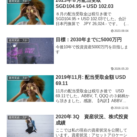
2023年８月配当受取
運用実績・方針
SGD104.95 + USD 102.03
８月の配当受取金は税引き後で
SGD104.95 + USD 102.03でした。合計
日本円換算で JPY 26,024.- です。 (
SGD@107, USD@145)7銘柄から頂きま
2023.09.04
した。感謝。内訳は下記です。シンガポ
ールリート銘柄保...
目標：2030年までに5000万円
運用実績・方針
今後10年で投資資産5000万円を目指しま
す
2026.05.20
2019年11月: 配当受取金額 USD
運用実績・方針
69.11
11月の配当受取金は税引き後で USD
69.11でした。ABBV, T, QQQ の３銘柄か
ら頂きました。感謝。【内訳】ABBV
アッヴィ保有：28株配当受取金（税引
2019.12.01
後）：$20.18T AT&T保有：130株配当受
取金（税引後）：$46...
2020年 3Q 資産状況、株式投資
運用実績・方針
成績
ここでは私の現在の資産状況を公開して
います。資産状況：アセットアロケーシ