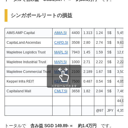
シンガポールリートの損益
AIMS AMP Capital
AIMA.SI
4400
1.313
1.24
S$
5,456.
CapitaLand Ascendas
CAPD.SI
3508
2.80
2.74
S$
9,611.
Mapletree Logistics Trust
MAPL.SI
7943
1.45
1.59
S$
12,629
Mapletree Industrial Trust
MAPI.SI
1000
2.71
2.22
S$
2,220.
Mapletree Commercial Trust
MACT.SI
2100
2.189
1.67
S$
3,507.
Keppel Infra REIT
KEPL.SI
7500
0.487
0.54
S$
4,050.
スクロールできます
Capitaland Mall
CMLT.SI
3658
1.82
2.04
S$
7,462.
44,936
@97
JPY
4,358,
トータルで
含み益 SGD 149.89- = 約1.4万円
です。