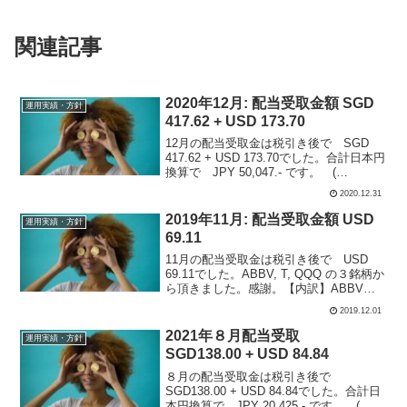
関連記事
2020年12月: 配当受取金額 SGD
運用実績・方針
417.62 + USD 173.70
12月の配当受取金は税引き後で SGD
417.62 + USD 173.70でした。合計日本円
換算で JPY 50,047.- です。 (
SGD@77, USD@103)シンガポールの
2020.12.31
REIT : Ascendas, Mapletree...
2019年11月: 配当受取金額 USD
運用実績・方針
69.11
11月の配当受取金は税引き後で USD
69.11でした。ABBV, T, QQQ の３銘柄か
ら頂きました。感謝。【内訳】ABBV
アッヴィ保有：28株配当受取金（税引
2019.12.01
後）：$20.18T AT&T保有：130株配当受
取金（税引後）：$46...
2021年８月配当受取
運用実績・方針
SGD138.00 + USD 84.84
８月の配当受取金は税引き後で
SGD138.00 + USD 84.84でした。合計日
本円換算で JPY 20,425.- です。 (