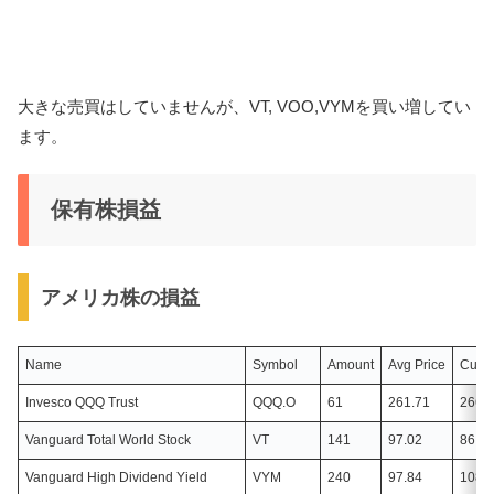
大きな売買はしていませんが、VT, VOO,VYMを買い増してい
ます。
保有株損益
アメリカ株の損益
Name
Symbol
Amount
Avg Price
Curre
Invesco QQQ Trust
QQQ.O
61
261.71
266.
Vanguard Total World Stock
VT
141
97.02
86.19
Vanguard High Dividend Yield
VYM
240
97.84
108.