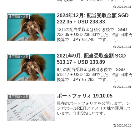
SGD@81, USD@109)A7RU, ABBV,
2021.08.31
AAPL, QQQ, T の5銘柄から頂きました...
2024年12月: 配当受取金額 SGD
運用実績・方針
232.35 + USD 238.83
12月の配当受取金は税引き後で SGD
232.35 + USD 238.83でした。合計日本円
換算で JPY 63,740.- です。 (
SGD@115, USD@150)シンガポールの
2024.12.31
REIT : Mapletree Logistic...
2021年9月: 配当受取金額 SGD
運用実績・方針
513.17 + USD 133.89
9月の配当受取金は税引き後で SGD
513.17 + USD 133.89でした。合計日本円
換算で JPY 67,293.- です。 (
SGD@81, USD@110)シンガポールREIT :
2021.10.01
M44U, OR5Uアジア債権：09P 米...
ポートフォリオ 19.10.05
運用実績・方針
現在のポートフォリオを公開します。シ
ンガポールREITとアメリカ株で運用して
います。年利5%ほどです。
2020.05.25