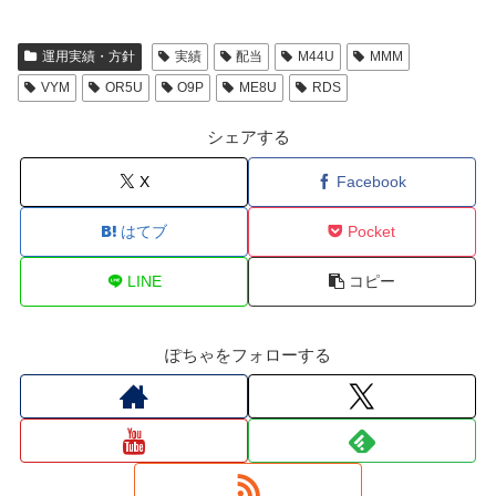
運用実績・方針
実績
配当
M44U
MMM
VYM
OR5U
O9P
ME8U
RDS
シェアする
X
Facebook
はてブ
Pocket
LINE
コピー
ぽちゃをフォローする