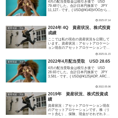
4月の配当受取金は税引き後で USD
79.48でした。合計日本円換算で JPY
11,127.- です。( USD@¥140)VOOから頂
きました。感謝。下記、内訳です。VOO
Vanguard S&P500 ETF配当受取金（税引
2025.07.14
後）：...
2024年 4Q 資産状況、株式投資
運用実績・方針
成績
ここでは私の現在の資産状況を公開して
います。資産状況：アセットアロケーシ
ョン現在のアセットアロケーションで
す。アメリカ株アセットの50%を構成。
2025.01.15
現在の主力アセットです。ETF主体の長
期保有と個別の短中期投資を続けます。
2022年4月配当受取 USD 28.65
運用実績・方針
保険ポートフォリオの2...
4月の配当受取金は税引き後で USD
28.65でした。合計日本円換算で JPY
3,581.- です。( USD@¥125)ADP, ARCC
の２銘柄から頂きました。感謝。下記、
内訳です。ADP Automatic Data Proce...
2022.05.06
2019年 資産状況、株式投資成
運用実績・方針
績
資産状況：アセットアロケーション現在
のアセットアロケーションです。株（リ
ート含む）、保険、現金がそれぞれ３