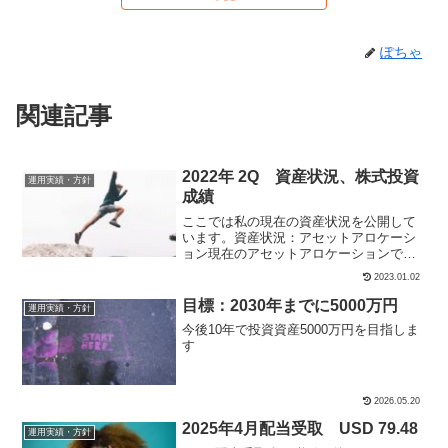
ぽちゃ
関連記事
2022年 2Q 資産状況、株式投資
運用実績・方針
成績
ここでは私の現在の資産状況を公開して
います。資産状況：アセットアロケーシ
ョン現在のアセットアロケーションで
す。アメリカ株アセットの43%を構成。
2023.01.02
2022年1Qから3%Up。主力アセットで
す。今後もETF主体で長期保有を続けま
目標：2030年までに5000万円
運用実績・方針
す。個別はグロー...
今後10年で投資資産5000万円を目指しま
す
2026.05.20
2025年4月配当受取 USD 79.48
運用実績・方針